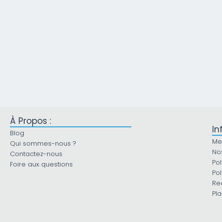
À Propos :
In
Blog
Me
Qui sommes-nous ?
No
Contactez-nous
Pol
Foire aux questions
Pol
Re
Pla