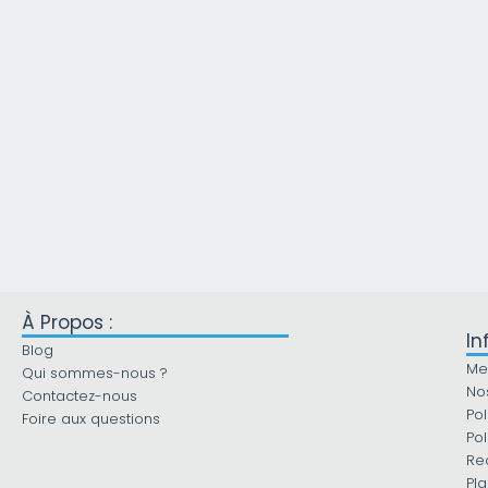
À Propos :
In
Blog
Me
Qui sommes-nous ?
No
Contactez-nous
Pol
Foire aux questions
Pol
Re
Pla