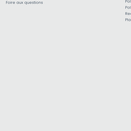
Pol
Foire aux questions
Pol
Re
Pla