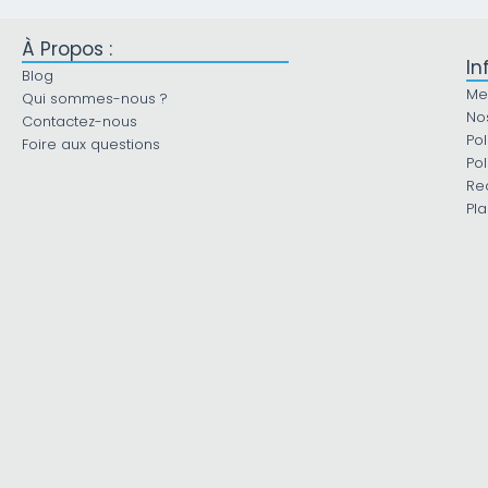
À Propos :
In
Blog
Me
Qui sommes-nous ?
No
Contactez-nous
Pol
Foire aux questions
Pol
Re
Pla