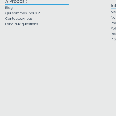
À Propos :
In
Blog
Me
Qui sommes-nous ?
No
Contactez-nous
Pol
Foire aux questions
Pol
Re
Pla