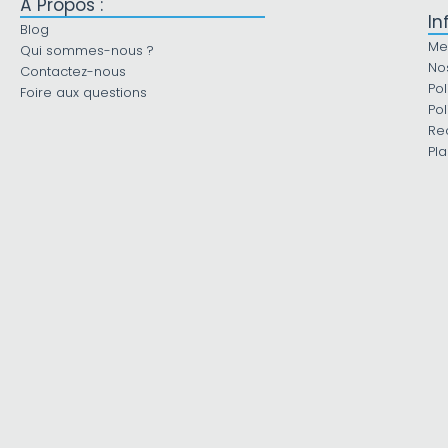
À Propos :
In
Blog
Me
Qui sommes-nous ?
No
Contactez-nous
Pol
Foire aux questions
Pol
Re
Pla