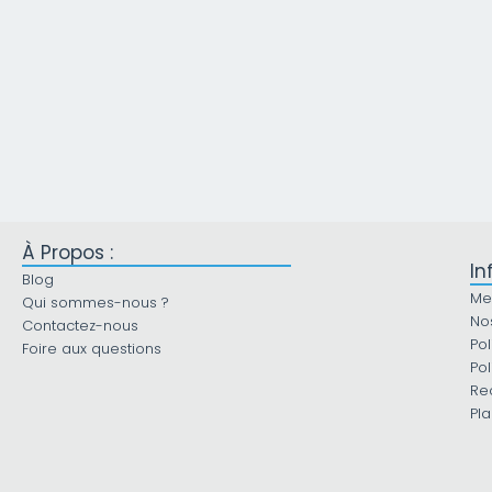
À Propos :
In
Blog
Me
Qui sommes-nous ?
No
Contactez-nous
Pol
Foire aux questions
Pol
Re
Pla