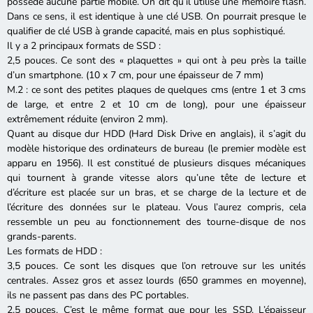
possède aucune partie mobile. On dit qu’il utilise une mémoire flash.
Dans ce sens, il est identique à une clé USB. On pourrait presque le
qualifier de clé USB à grande capacité, mais en plus sophistiqué.
Il y a 2 principaux formats de SSD :
2,5 pouces. Ce sont des « plaquettes » qui ont à peu près la taille
d’un smartphone. (10 x 7 cm, pour une épaisseur de 7 mm)
M.2 : ce sont des petites plaques de quelques cms (entre 1 et 3 cms
de large, et entre 2 et 10 cm de long), pour une épaisseur
extrêmement réduite (environ 2 mm).
Quant au disque dur HDD (Hard Disk Drive en anglais), il s’agit du
modèle historique des ordinateurs de bureau (le premier modèle est
apparu en 1956). Il est constitué de plusieurs disques mécaniques
qui tournent à grande vitesse alors qu’une tête de lecture et
d’écriture est placée sur un bras, et se charge de la lecture et de
l’écriture des données sur le plateau. Vous l’aurez compris, cela
ressemble un peu au fonctionnement des tourne-disque de nos
grands-parents.
Les formats de HDD :
3,5 pouces. Ce sont les disques que l’on retrouve sur les unités
centrales. Assez gros et assez lourds (650 grammes en moyenne),
ils ne passent pas dans des PC portables.
2,5 pouces. C’est le même format que pour les SSD. L’épaisseur