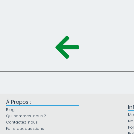
À Propos :
In
Blog
Me
Qui sommes-nous ?
No
Contactez-nous
Pol
Foire aux questions
Pol