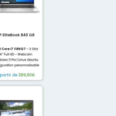
P EliteBook 840 G8
l Core i7 1185G7
– 3 GHz
14″ Full HD – Webcam
ows 11 Pro | Linux Ubuntu
iguration personnalisable
 partir de
389,90
€