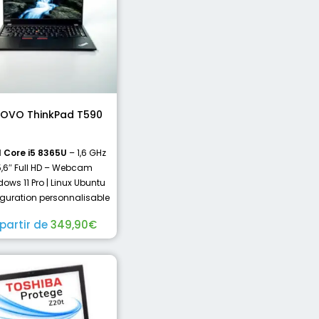
NOVO ThinkPad T590
l Core i5 8365U
– 1,6 GHz
5,6″ Full HD – Webcam
ows 11 Pro | Linux Ubuntu
guration personnalisable
 partir de
349,90
€