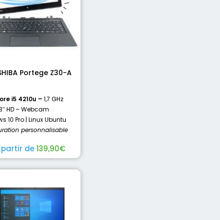
HIBA Portege Z30-A
Core i5 4210u –
1,7 GHz
13″ HD – Webcam
 10 Pro | Linux Ubuntu
uration personnalisable
 partir de
139,90
€