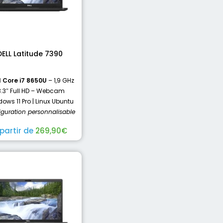
DELL Latitude 7390
l Core i7 8650U
– 1,9 GHz
3.3″ Full HD – Webcam
ows 11 Pro | Linux Ubuntu
iguration personnalisable
 partir de
269,90
€