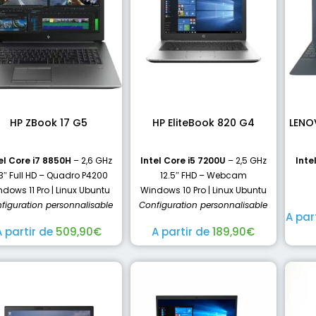
HP ZBook 17 G5
HP EliteBook 820 G4
LENO
el Core i7 8850H
– 2,6 GHz
Intel Core i5 7200U
– 2,5 GHz
Inte
,3″ Full HD – Quadro P4200
12.5″ FHD – Webcam
dows 11 Pro | Linux Ubuntu
Windows 10 Pro | Linux Ubuntu
figuration personnalisable
Configuration personnalisable
A par
A partir de
509,90
€
A partir de
189,90
€