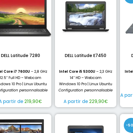
DELL Latitude 7280
DELL Latitude E7450
el Core i7 7600U
– 2,8 GHz
Intel Core i5 5300U
– 2,3 GHz
Inte
12.5″ Full HD – Webcam
14″ HD – Webcam
dows 10 Pro | Linux Ubuntu
Windows 10 Pro | Linux Ubuntu
figuration personnalisable
Configuration personnalisable
A par
A partir de
219,90
€
A partir de
229,90
€
-5