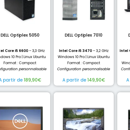
DELL Optiplex 5050
DELL Optiplex 7010
tel Core i5 6600
– 3,3 GHz
Intel Core i5 3470
– 3,2 GHz
Intel
dows 10 Pro | Linux Ubuntu
Windows 10 Pro | Linux Ubuntu
Format : Compact
Format : Compact
Wind
figuration personnalisable
Configuration personnalisable
Conf
A partir de
189,90
€
A partir de
149,90
€
A