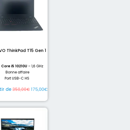
VO ThinkPad T15 Gen 1
l Core i5 10210U
– 1,6 GHz
Bonne affaire
Port USB-C HS
tir de
175,00
€
350,00
€