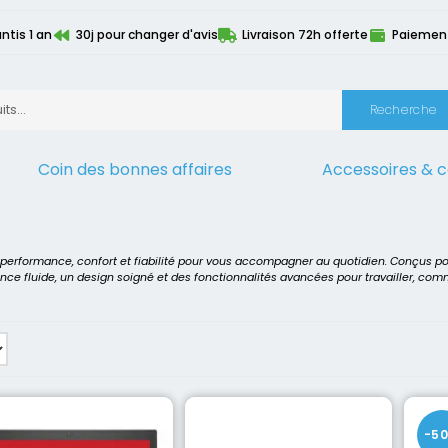
ntis 1 an
30j pour changer d'avis
Livraison 72h offerte
Paiement 
Recherche
Coin des bonnes affaires
Accessoires & 
onditionnés
>
Personnalisation de la configuration
t performance, confort et fiabilité pour vous accompagner au quotidien. Conçus p
ence fluide, un design soigné et des fonctionnalités avancées pour travailler, co
-5