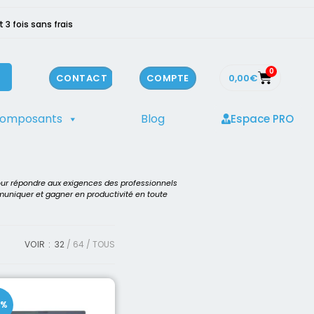
3 fois sans frais
0
0,00
€
CONTACT
COMPTE
composants
Blog
Espace PRO
our répondre aux exigences des professionnels
mmuniquer et gagner en productivité en toute
VOIR :
32
64
TOUS
0%