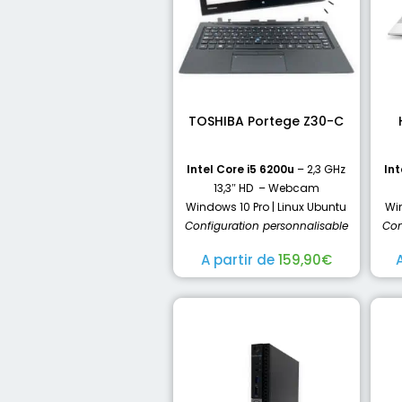
TOSHIBA Portege Z30-C
Intel Core i5 6200u
– 2,3 GHz
Int
13,3″ HD – Webcam
Windows 10 Pro | Linux Ubuntu
Win
Configuration personnalisable
Con
A partir de
159,90
€