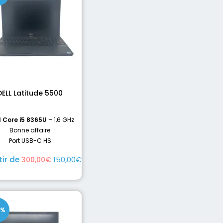
DELL Latitude 5500
l Core i5 8365U
– 1,6 GHz
Bonne affaire
Port USB-C HS
tir de
150,00
€
300,00
€
0%