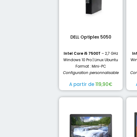
DELL Optiplex 5050
Intel Core i5 7500T
– 2,7 GHz
In
Windows 10 Pro | Linux Ubuntu
Win
Format : Mini-PC
Configuration personnalisable
Con
A partir de
119,90
€