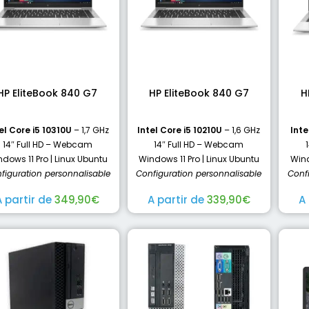
HP EliteBook 840 G7
HP EliteBook 840 G7
H
el Core i5 10310U
– 1,7 GHz
Intel Core i5 10210U
– 1,6 GHz
Inte
14″ Full HD – Webcam
14″ Full HD – Webcam
dows 11 Pro | Linux Ubuntu
Windows 11 Pro | Linux Ubuntu
Wind
figuration personnalisable
Configuration personnalisable
Conf
A partir de
349,90
€
A partir de
339,90
€
A