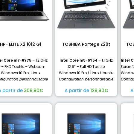
HP- ELITE X2 1012 G1
TOSHIBA Portege Z20t
TOS
el Core m7-6Y75
– 1,2 GHz
Intel Core m5-6Y54
– 1,1 GHz
Intel 
″ – FHD Tactile – Webcam
12.5″ – Full HD Tactile
Ecran 
Windows 10 Pro | Linux
Windows 10 Pro / Linux Ubuntu
Windows
figuration personnalisable
Configuration personnalisable
Config
A partir de
309,90
€
A partir de
129,90
€
A