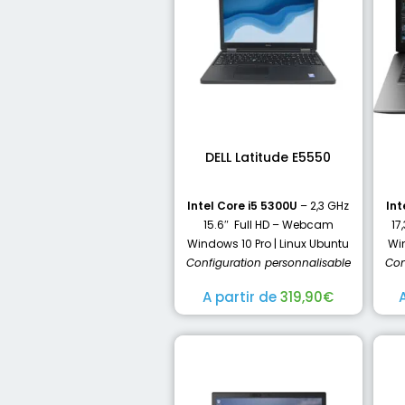
DELL Latitude E5550
Intel Core i5 5300U
– 2,3 GHz
Int
15.6″ Full HD – Webcam
17
Windows 10 Pro | Linux Ubuntu
Win
Configuration personnalisable
Con
A partir de
319,90
€