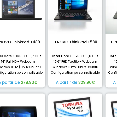
ENOVO ThinkPad T480
LENOVO ThinkPad T580
LE
el Core i5 8350U
– 1,7 GHz
Intel Core i5 8250U
– 1,6 GHz
Inte
14″ Full HD – Webcam
15,6″ FHD Tactile – Webcam
1
dows 11 Pro | Linux Ubuntu
Windows 11 Pro | Linux Ubuntu
Wind
figuration personnalisable
Configuration personnalisable
Confi
A partir de
279,90
€
A partir de
329,90
€
A