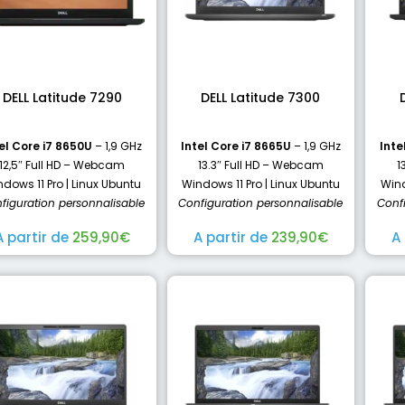
DELL Latitude 7290
DELL Latitude 7300
el Core i7 8650U
– 1,9 GHz
Intel Core i7 8665U
– 1,9 GHz
Inte
12,5″ Full HD – Webcam
13.3″ Full HD – Webcam
1
dows 11 Pro | Linux Ubuntu
Windows 11 Pro | Linux Ubuntu
Wind
figuration personnalisable
Configuration personnalisable
Conf
A partir de
259,90
€
A partir de
239,90
€
A