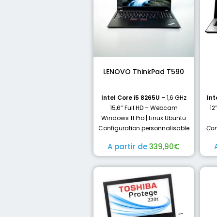
LENOVO ThinkPad T590
Intel Core i5 8265U
– 1,6 GHz
Int
15,6″ Full HD – Webcam
12
Windows 11 Pro | Linux Ubuntu
Configuration personnalisable
Con
A partir de
339,90
€