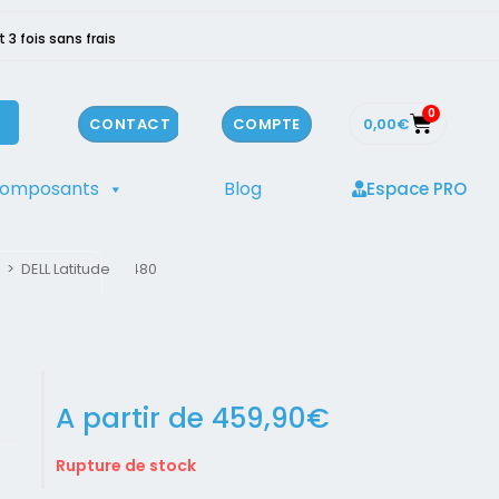
3 fois sans frais
0
0,00
€
CONTACT
COMPTE
composants
Blog
Espace PRO
>
DELL Latitude E7480
A partir de
459,90
€
Rupture de stock