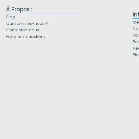
À Propos :
In
Blog
Me
Qui sommes-nous ?
No
Contactez-nous
Pol
Foire aux questions
Pol
Re
Pla