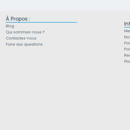
À Propos :
In
Blog
Me
Qui sommes-nous ?
No
Contactez-nous
Pol
Foire aux questions
Pol
Re
Pla