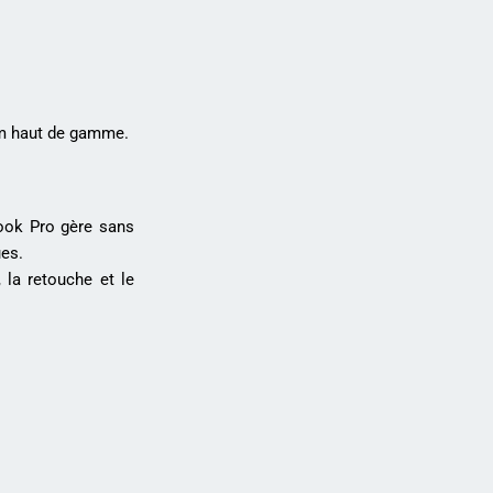
ium haut de gamme.
ook Pro gère sans
ues.
 la retouche et le