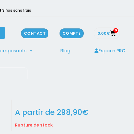
3 fois sans frais
0
0,00
€
CONTACT
COMPTE
composants
Blog
Espace PRO
A partir de
298,90
€
Rupture de stock