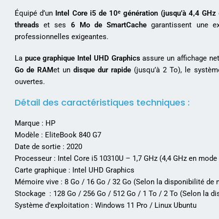
Équipé d’un
Intel Core i5 de 10ᵉ génération (jusqu’à 4,4 GH
threads
et ses
6 Mo de SmartCache
garantissent une exc
professionnelles exigeantes.
La
puce graphique Intel UHD Graphics
assure un affichage net
Go de RAM
et un
disque dur rapide
(jusqu’à 2 To), le systè
ouvertes.
Détail des caractéristiques techniques :
Marque : HP
Modèle : EliteBook 840 G7
Date de sortie : 2020
Processeur : Intel Core i5 10310U – 1,7 GHz (4,4 GHz en mode
Carte graphique : Intel UHD Graphics
Mémoire vive : 8 Go / 16 Go / 32 Go (Selon la disponibilité de 
Stockage : 128 Go / 256 Go / 512 Go / 1 To / 2 To (Selon la dis
Système d’exploitation : Windows 11 Pro / Linux Ubuntu