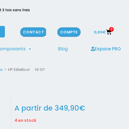
3 fois sans frais
0
0,00
€
CONTACT
COMPTE
composants
Blog
Espace PRO
ux
>
HP EliteBook 840 G7
A partir de
349,90
€
4 en stock