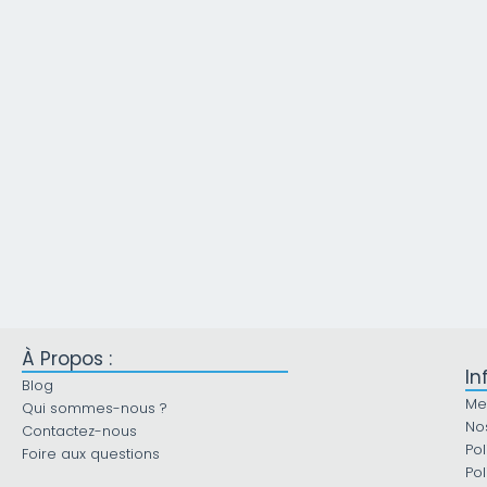
À Propos :
In
Blog
Me
Qui sommes-nous ?
No
Contactez-nous
Pol
Foire aux questions
Pol