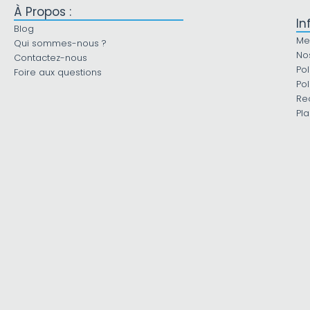
À Propos :
In
Blog
Me
Qui sommes-nous ?
No
Contactez-nous
Pol
Foire aux questions
Pol
Re
Pla