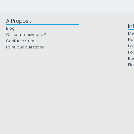
À Propos :
In
Blog
Me
Qui sommes-nous ?
No
Contactez-nous
Pol
Foire aux questions
Pol
Re
Pla