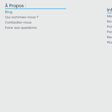
À Propos :
In
Blog
Me
Qui sommes-nous ?
No
Contactez-nous
Pol
Foire aux questions
Pol
Re
Pla