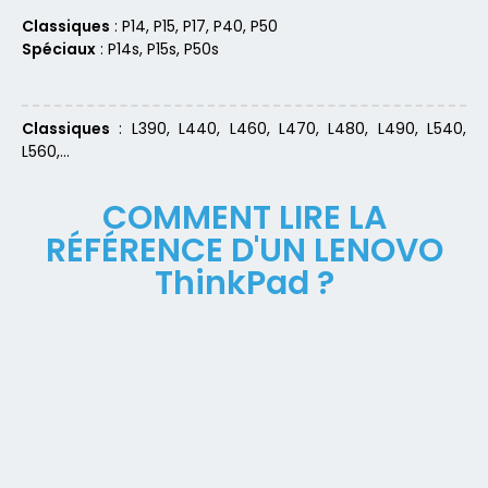
Classiques
: P14, P15, P17, P40, P50
Spéciaux
: P14s, P15s, P50s
Classiques
: L390, L440, L460, L470, L480, L490, L540,
L560,…
COMMENT LIRE LA
RÉFÉRENCE D'UN LENOVO
ThinkPad ?