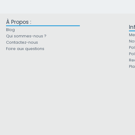
À Propos :
In
Blog
Me
Qui sommes-nous ?
No
Contactez-nous
Pol
Foire aux questions
Pol
Re
Pla