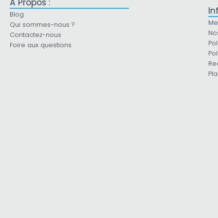
À Propos :
In
Blog
Me
Qui sommes-nous ?
No
Contactez-nous
Pol
Foire aux questions
Pol
Re
Pla