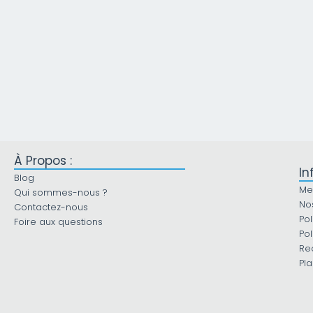
À Propos :
In
Blog
Me
Qui sommes-nous ?
No
Contactez-nous
Pol
Foire aux questions
Pol
Re
Pla