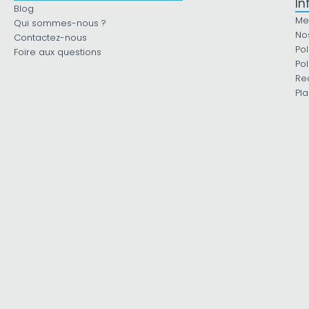
In
Blog
Me
Qui sommes-nous ?
No
Contactez-nous
Pol
Foire aux questions
Pol
Re
Pla