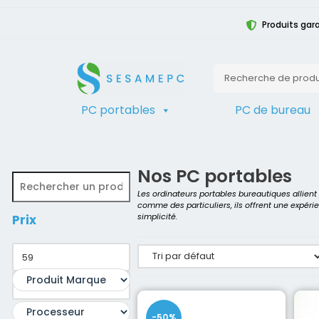
Produits gara
PC portables
PC de bureau
TRIER
Accueil
>
Produit Détails du Processe
Nos PC portables
Les ordinateurs portables bureautiques allien
comme des particuliers, ils offrent une expéri
simplicité.
Prix
-50%