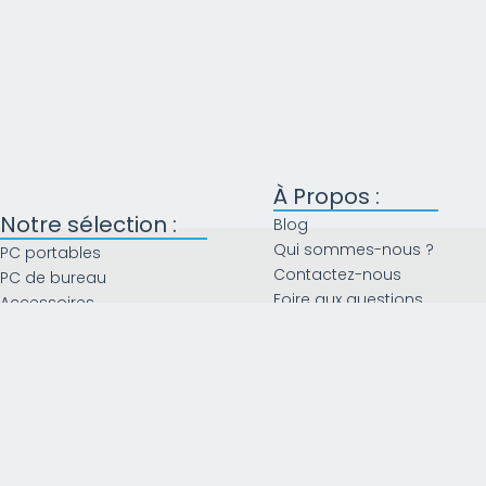
À Propos :
Notre sélection :
Blog
Qui sommes-nous ?
PC portables
Contactez-nous
PC de bureau
Foire aux questions
Accessoires
Composants
Le coin des bonnes afffaires