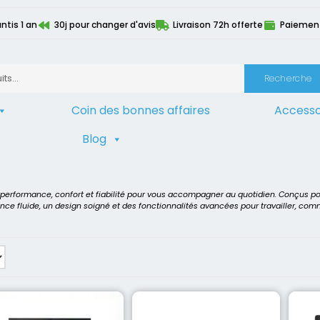
ntis 1 an
30j pour changer d'avis
Livraison 72h offerte
Paiement 
Recherche
Coin des bonnes affaires
Accesso
Blog
ur
>
Intel Core i5 8365U
t performance, confort et fiabilité pour vous accompagner au quotidien. Conçus p
ence fluide, un design soigné et des fonctionnalités avancées pour travailler, co