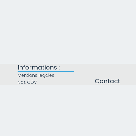
Informations :
Mentions légales
Contact
Nos CGV
Politique de confidentialité
04 13 41 60
Politique de livraison
Lundi : 9h - 12h et 14h 
Mardi : 9h - 12h et 14h
Recrutement
Mercredi : 9h - 12h et
Plan du site
Jeudi : 9h - 12h et 14h
Vendredi : 9h - 12h et
Samedi : Fermé
Dimanche : Fermé