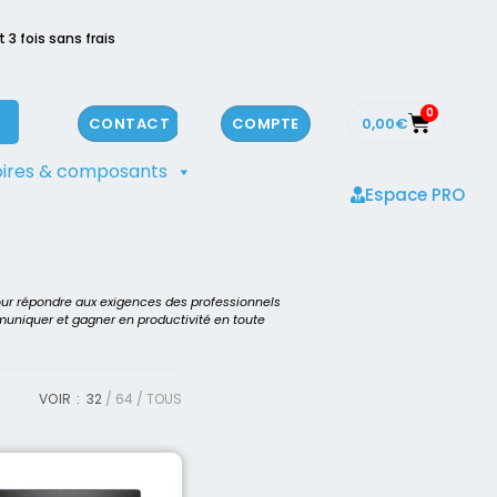
3 fois sans frais
0
0,00
€
CONTACT
COMPTE
ires & composants
Espace PRO
our répondre aux exigences des professionnels
mmuniquer et gagner en productivité en toute
VOIR :
32
64
TOUS