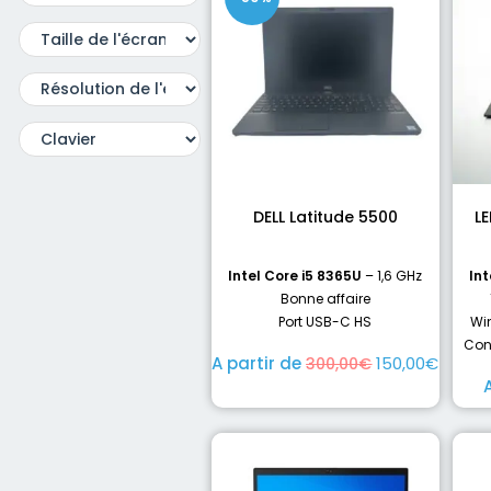
DELL Latitude 5500
L
Intel Core i5 8365U
– 1,6 GHz
Int
Bonne affaire
Port USB-C HS
Win
Con
A partir de
150,00
€
300,00
€