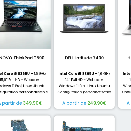
ENOVO ThinkPad T590
DELL Latitude 7400
H
el Core i5 8365U
– 1,6 GHz
Intel Core i5 8365U
– 1,6 GHz
Inte
15,6″ Full HD – Webcam
14″ Full HD – Webcam
dows 11 Pro | Linux Ubuntu
Windows 11 Pro | Linux Ubuntu
Wind
figuration personnalisable
Configuration personnalisable
Conf
A partir de
349,90
€
A partir de
249,90
€
A