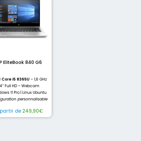
P EliteBook 840 G6
l Core i5 8365U
– 1,6 GHz
14″ Full HD – Webcam
ows 11 Pro | Linux Ubuntu
iguration personnalisable
 partir de
249,90
€