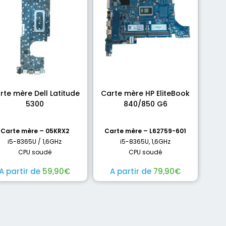
rte mère Dell Latitude
Carte mère HP EliteBook
5300
840/850 G6
Carte mère – 05KRX2
Carte mère – L62759-601
i5-8365U / 1,6GHz
i5-8365U, 1,6GHz
CPU soudé
CPU soudé
A partir de
59,90
€
A partir de
79,90
€