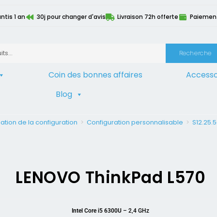
ntis 1 an
30j pour changer d'avis
Livraison 72h offerte
Paiement 
Recherche
Coin des bonnes affaires
Accesso
Blog
ation de la configuration
>
Configuration personnalisable
>
S12.25.5
LENOVO ThinkPad L570
Intel Core i5 6300U
– 2,4 GHz