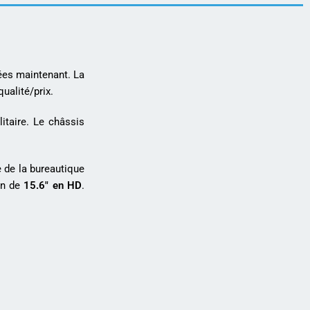
ées maintenant. La
ualité/prix.
itaire. Le châssis
e de la bureautique
an de
15.6″ en HD
.