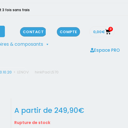
3 fois sans frais
0
0,00
€
CONTACT
COMPTE
ires & composants
Espace PRO
0.10.20
>
LENOVO ThinkPad L570
A partir de
249,90
€
Rupture de stock