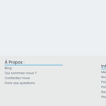
À Propos :
In
Blog
Me
Qui sommes-nous ?
No
Contactez-nous
Pol
Foire aux questions
Pol
Re
Pla