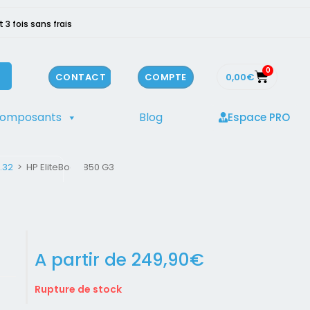
3 fois sans frais
0
0,00
€
CONTACT
COMPTE
composants
Blog
Espace PRO
.32
>
HP EliteBook 850 G3
A partir de
249,90
€
Rupture de stock