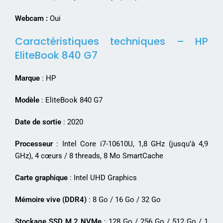
Webcam :
Oui
Caractéristiques techniques – HP
EliteBook 840 G7
Marque
: HP
Modèle
: EliteBook 840 G7
Date de sortie
: 2020
Processeur
: Intel Core i7-10610U, 1,8 GHz (jusqu’à 4,9
GHz), 4 cœurs / 8 threads, 8 Mo SmartCache
Carte graphique
: Intel UHD Graphics
Mémoire vive (DDR4)
: 8 Go / 16 Go / 32 Go
Stockage SSD M.2 NVMe
: 128 Go / 256 Go / 512 Go / 1