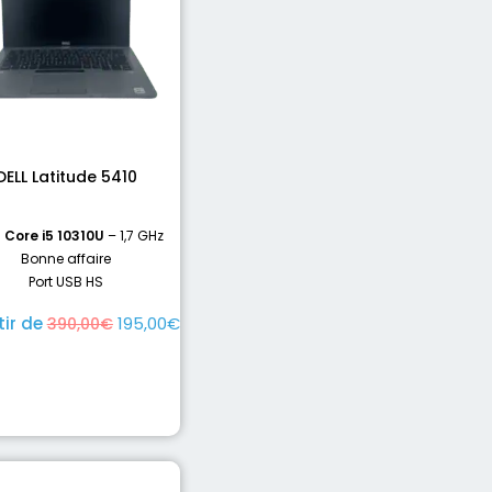
DELL Latitude 5410
l Core i5 10310U
– 1,7 GHz
Bonne affaire
Port USB HS
tir de
195,00
€
390,00
€