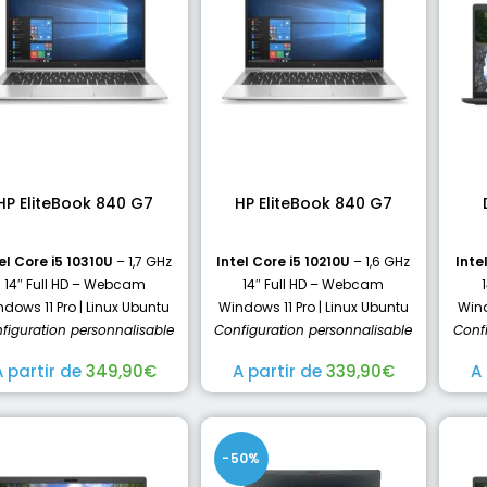
HP EliteBook 840 G7
HP EliteBook 840 G7
el Core i5 10310U
– 1,7 GHz
Intel Core i5 10210U
– 1,6 GHz
Inte
14″ Full HD – Webcam
14″ Full HD – Webcam
dows 11 Pro | Linux Ubuntu
Windows 11 Pro | Linux Ubuntu
Wind
figuration personnalisable
Configuration personnalisable
Conf
A partir de
349,90
€
A partir de
339,90
€
A
-50%