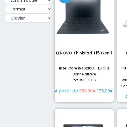
LENOVO ThinkPad T15 Gen 1
Intel Core i5 10210U
– 1,6 GHz
Int
Bonne affaire
Port USB-C HS
Win
Con
A partir de
175,00
€
350,00
€