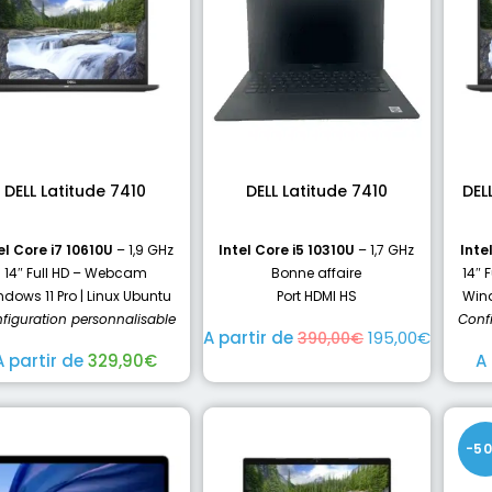
DELL Latitude 7410
DELL Latitude 7410
DEL
el Core i7 10610U
– 1,9 GHz
Intel Core i5 10310U
– 1,7 GHz
Inte
14″ Full HD – Webcam
Bonne affaire
14″ 
dows 11 Pro | Linux Ubuntu
Port HDMI HS
Wind
figuration personnalisable
Conf
A partir de
195,00
€
390,00
€
A partir de
329,90
€
A
-5