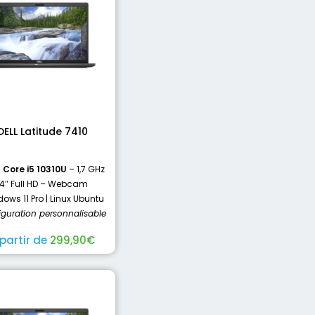
DELL Latitude 7410
l Core i5 10310U
– 1,7 GHz
14″ Full HD – Webcam
ows 11 Pro | Linux Ubuntu
iguration personnalisable
 partir de
299,90
€