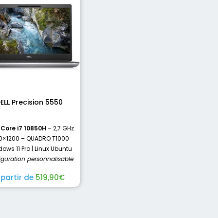
ELL Precision 5550
l Core i7 10850H
– 2,7 GHz
0×1200 – QUADRO T1000
ows 11 Pro | Linux Ubuntu
iguration personnalisable
 partir de
519,90
€