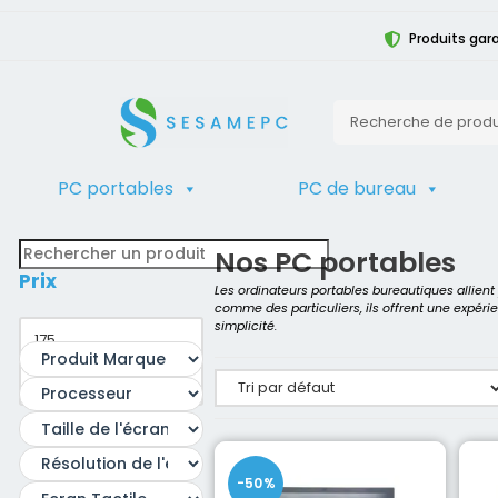
Produits gara
PC portables
PC de bureau
TRIER
Accueil
>
Produit Génération du pro
Nos PC portables
Prix
Les ordinateurs portables bureautiques allien
comme des particuliers, ils offrent une expéri
simplicité.
-50%