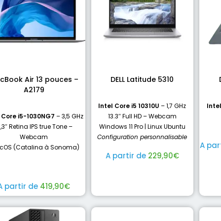
cBook Air 13 pouces –
DELL Latitude 5310
A2179
Intel Core i5 10310U
– 1,7 GHz
Inte
l Core i5-1030NG7
– 3,5 GHz
13.3″ Full HD – Webcam
3,3″ Retina IPS true Tone –
Windows 11 Pro | Linux Ubuntu
Webcam
Configuration personnalisable
A par
OS (Catalina à Sonoma)
A partir de
229,90
€
A partir de
419,90
€