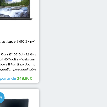
L Latitude 7410 2-in-1
l Core i7 10610U
– 1,8 GHz
Full HD Tactile – Webcam
ows 11 Pro | Linux Ubuntu
iguration personnalisable
 partir de
349,90
€
0%