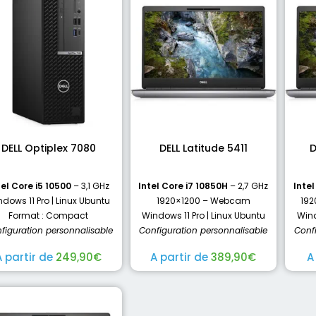
DELL Optiplex 7080
DELL Latitude 5411
D
tel Core i5 10500
– 3,1 GHz
Intel Core i7 10850H
– 2,7 GHz
Inte
dows 11 Pro | Linux Ubuntu
1920×1200 – Webcam
192
Format : Compact
Windows 11 Pro | Linux Ubuntu
Wind
figuration personnalisable
Configuration personnalisable
Conf
A partir de
249,90
€
A partir de
389,90
€
A