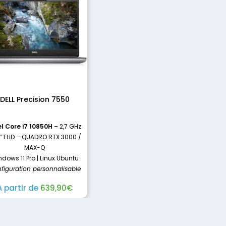
DELL Precision 7550
el Core i7 10850H
– 2,7 GHz
6″ FHD – QUADRO RTX 3000 /
MAX-Q
dows 11 Pro | Linux Ubuntu
figuration personnalisable
A partir de
639,90
€