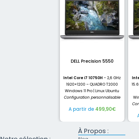
DELL Precision 5550
Intel Core i7 10750H
– 2,6 GHz
Int
1920×1200 – QUADRO T2000
15.
Windows 11 Pro | Linux Ubuntu
Configuration personnalisable
Win
Con
A partir de
499,90
€
À Propos :
Notre sélection :