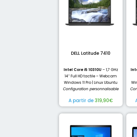
DELL Latitude 7410
Intel Core i5 10310U
– 1,7 GHz
Int
14″ Full HD tactile – Webcam
Windows 11 Pro | Linux Ubuntu
Win
Configuration personnalisable
Con
A partir de
319,90
€