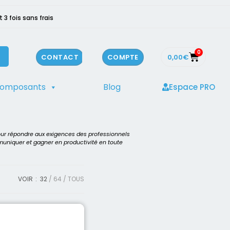
3 fois sans frais
0
0,00
€
CONTACT
COMPTE
composants
Blog
Espace PRO
our répondre aux exigences des professionnels
mmuniquer et gagner en productivité en toute
VOIR :
32
64
TOUS