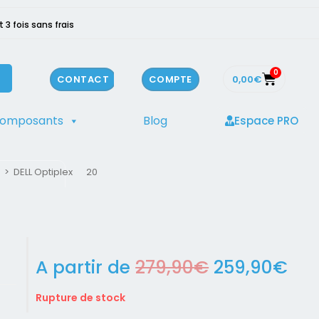
3 fois sans frais
0
0,00
€
CONTACT
COMPTE
composants
Blog
Espace PRO
>
DELL Optiplex 9020
A partir de
279,90
€
259,90
€
Rupture de stock