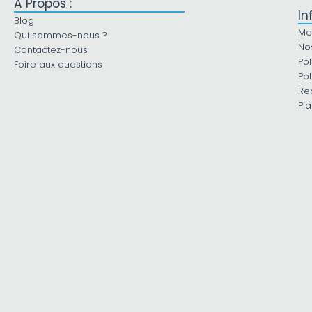
À Propos :
In
Blog
Me
Qui sommes-nous ?
No
Contactez-nous
Pol
Foire aux questions
Pol
Re
Pla