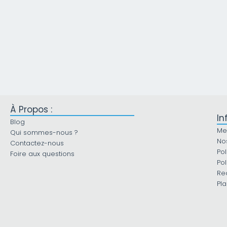
À Propos :
In
Blog
Me
Qui sommes-nous ?
No
Contactez-nous
Pol
Foire aux questions
Pol
Re
Pla