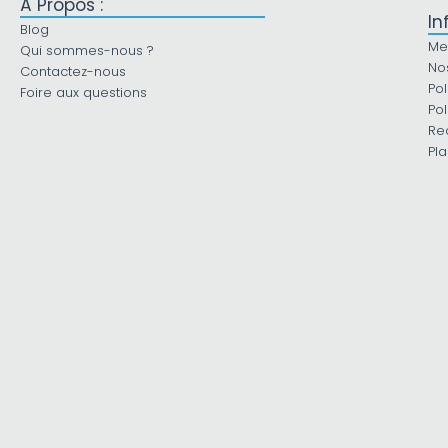
À Propos :
In
Blog
Me
Qui sommes-nous ?
No
Contactez-nous
Pol
Foire aux questions
Pol
Re
Pla