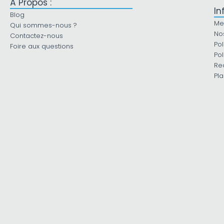
À Propos :
In
Blog
Me
Qui sommes-nous ?
No
Contactez-nous
Pol
Foire aux questions
Pol
Re
Pla