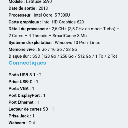
Modèle
: Latitude 5590
Date de sortie
: 2018
Processeur
: Intel Core i5 7300U
Carte graphique
: Intel HD Graphics 620
Détail du processeur
: 2,6 GHz (3,5 GHz en mode Turbo) –
2 Cores – 4 Threads – SmartCache 3 Mb
Système d’exploitation
: Windows 10 Pro / Linux
Mémoire vive
: 8 Go / 16 Go / 32 Go
Disque dur
: SSD (128 Go / 256 Go / 512 Go / 1 To / 2 To)
Connectiques
Ports USB 3.1
: 2
Prise USB-C
: 1
Ports VGA
: 1
Port DisplayPort
: 1
Port Ethernet
: 1
Lecteur de cartes SD
: 1
Prise Jack
: 1
Webcam
: Oui