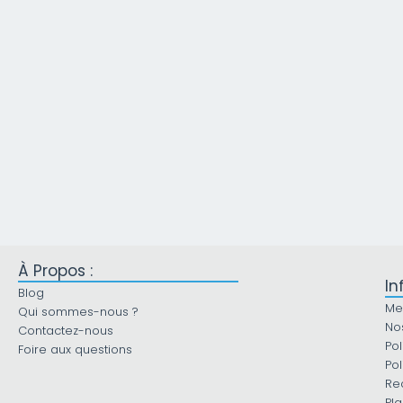
À Propos :
In
Blog
Me
Qui sommes-nous ?
No
Contactez-nous
Pol
Foire aux questions
Pol
Re
Pla