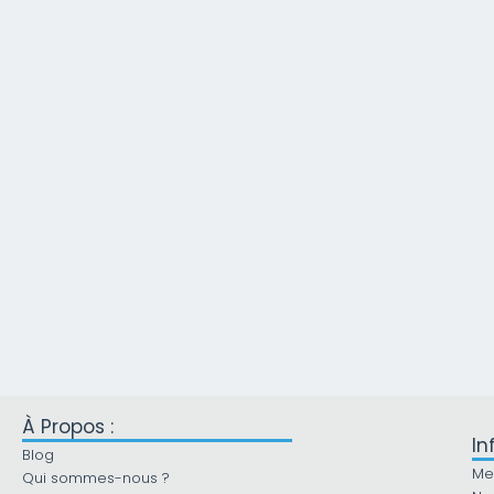
À Propos :
In
Blog
Me
Qui sommes-nous ?