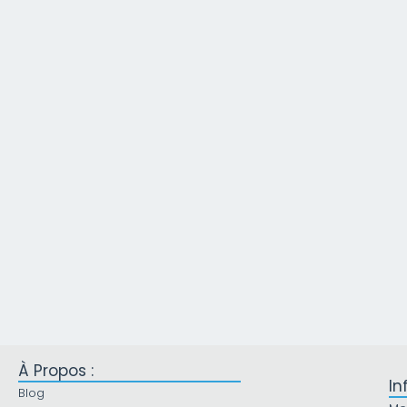
À Propos :
In
Blog