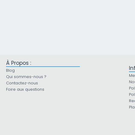
À Propos :
In
Blog
Me
Qui sommes-nous ?
No
Contactez-nous
Pol
Foire aux questions
Pol
Re
Pla