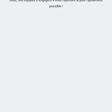
nous, nos équipes s’engagent à vous répondre le plus rapidement
possible !