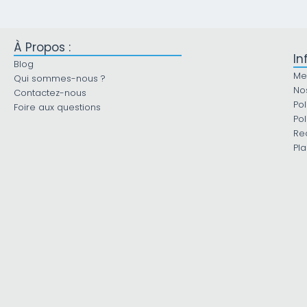
À Propos :
In
Blog
Me
Qui sommes-nous ?
No
Contactez-nous
Pol
Foire aux questions
Pol
Re
Pla