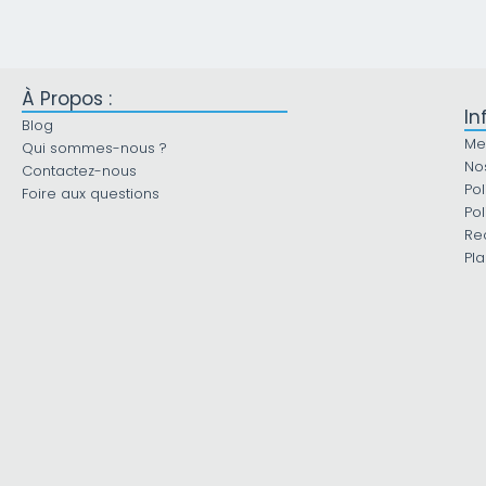
À Propos :
In
Blog
Me
Qui sommes-nous ?
No
Contactez-nous
Pol
Foire aux questions
Pol
Re
Pla