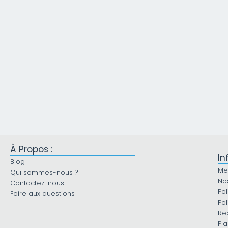
À Propos :
In
Blog
Me
Qui sommes-nous ?
No
Contactez-nous
Pol
Foire aux questions
Pol
Re
Pla