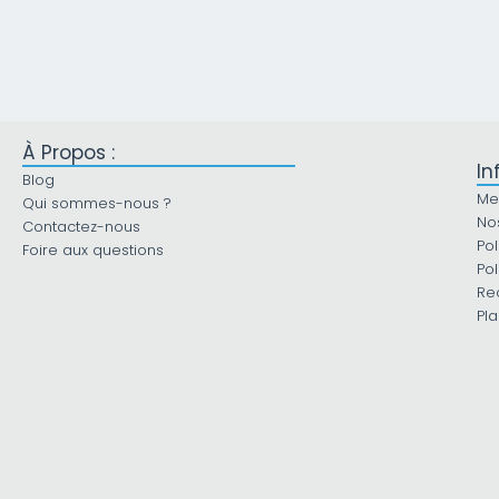
À Propos :
In
Blog
Me
Qui sommes-nous ?
No
Contactez-nous
Pol
Foire aux questions
Pol
Re
Pla