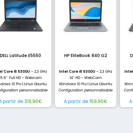
DELL Latitude E5550
HP EliteBook 840 G2
D
el Core i5 5300U
– 2,3 GHz
Intel Core i5 5300U
– 2,3 GHz
Inte
15.6″ Full HD – Webcam
14″ HD – WebCam
dows 10 Pro | Linux Ubuntu
Windows 10 Pro | Linux Ubuntu
Wind
figuration personnalisable
Configuration personnalisable
Conf
A partir de
319,90
€
A partir de
159,90
€
A