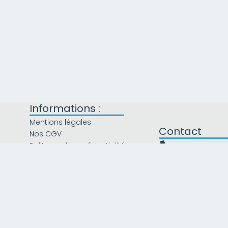
Informations :
Mentions légales
Contact
Nos CGV
Politique de confidentialité
04 13 41 60
Politique de livraison
Lundi : 9h - 12h et 14h 
Mardi : 9h - 12h et 14h
Recrutement
Mercredi : 9h - 12h et
Plan du site
Jeudi : 9h - 12h et 14h
Vendredi : 9h - 12h et
Samedi : Fermé
Dimanche : Fermé