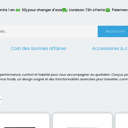
ntis 1 an
30j pour changer d'avis
Livraison 72h offerte
Paiement 
Recherche
Coin des bonnes affaires
Accessoires & 
ur
>
Intel Core i5 5300U
t performance, confort et fiabilité pour vous accompagner au quotidien. Conçus p
ence fluide, un design soigné et des fonctionnalités avancées pour travailler, co