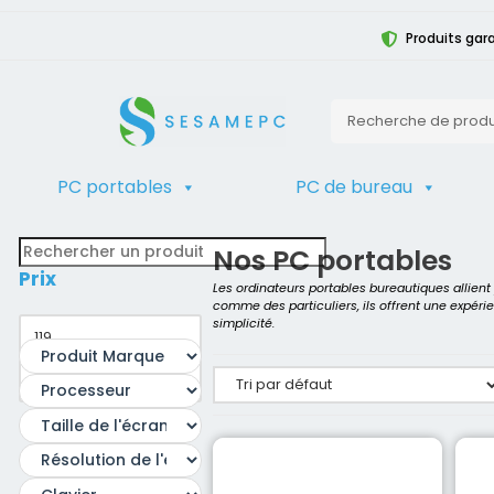
Produits gara
PC portables
PC de bureau
TRIER
Accueil
>
Produit Détails du Processe
Nos PC portables
Prix
Les ordinateurs portables bureautiques allien
comme des particuliers, ils offrent une expéri
simplicité.