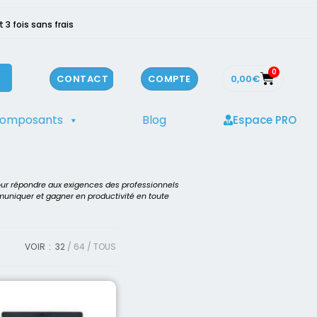
3 fois sans frais
0
0,00
€
CONTACT
COMPTE
composants
Blog
Espace PRO
our répondre aux exigences des professionnels
mmuniquer et gagner en productivité en toute
VOIR :
32
64
TOUS