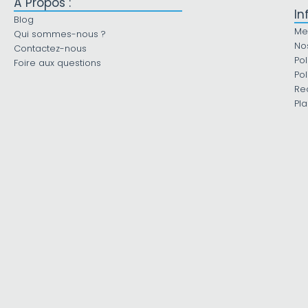
À Propos :
In
Blog
Me
Qui sommes-nous ?
No
Contactez-nous
Pol
Foire aux questions
Pol
Re
Pla