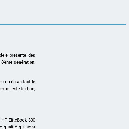
dèle présente des
e
8ème génération
,
vec un écran
tactile
xcellente finition,
s HP EliteBook 800
e qualité qui sont