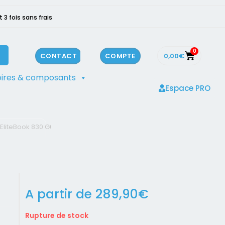
3 fois sans frais
0
0,00
€
CONTACT
COMPTE
ires & composants
Espace PRO
 EliteBook 830 G6
A partir de
289,90
€
Rupture de stock