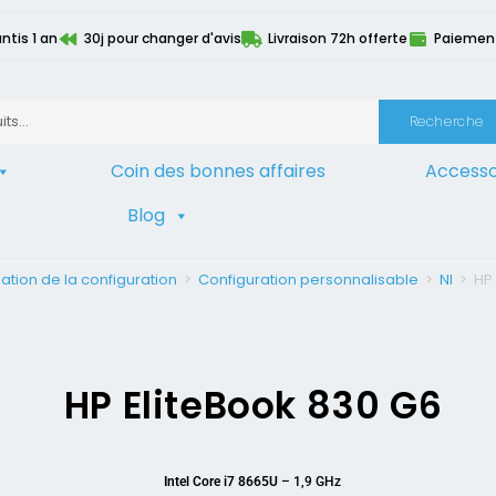
ntis 1 an
30j pour changer d'avis
Livraison 72h offerte
Paiement 
Recherche
Coin des bonnes affaires
Accesso
Blog
ation de la configuration
>
Configuration personnalisable
>
NI
>
HP
HP EliteBook 830 G6
Intel Core i7 8665U
– 1,9 GHz