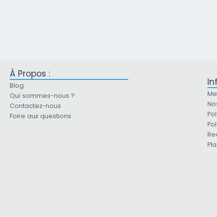
À Propos :
In
Blog
Me
Qui sommes-nous ?
No
Contactez-nous
Pol
Foire aux questions
Pol
Re
Pla