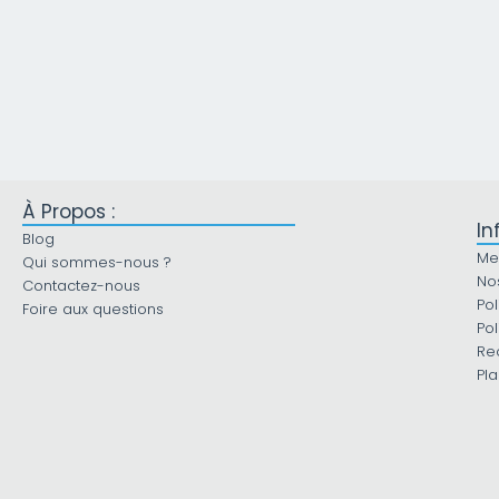
À Propos :
In
Blog
Me
Qui sommes-nous ?
No
Contactez-nous
Pol
Foire aux questions
Pol
Re
Pla