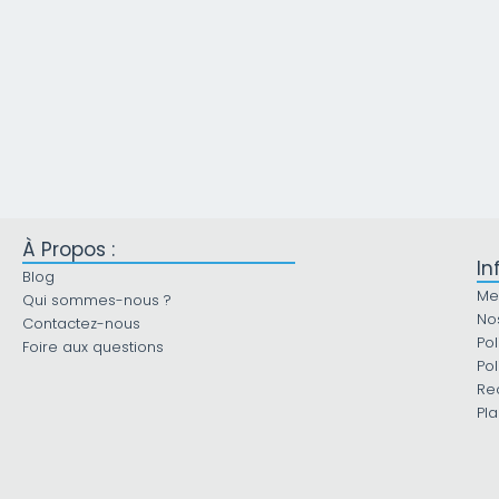
À Propos :
In
Blog
Me
Qui sommes-nous ?
No
Contactez-nous
Pol
Foire aux questions
Pol
Re
Pla