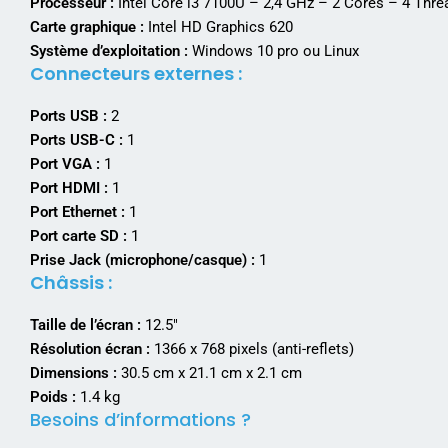
Processeur :
Intel Core i3 7100U – 2,4 GHz – 2 Cores – 4 Th
Carte graphique :
Intel HD Graphics 620
Système d’exploitation :
Windows 10 pro ou Linux
Connecteurs externes :
Ports USB :
2
Ports USB-C :
1
Port VGA :
1
Port HDMI :
1
Port Ethernet :
1
Port carte SD :
1
Prise Jack (microphone/casque) :
1
Châssis :
Taille de l’écran :
12.5″
Résolution écran :
1366 x 768 pixels (anti-reflets)
Dimensions :
30.5 cm x 21.1 cm x 2.1 cm
Poids :
1.4 kg
Besoins d’informations ?