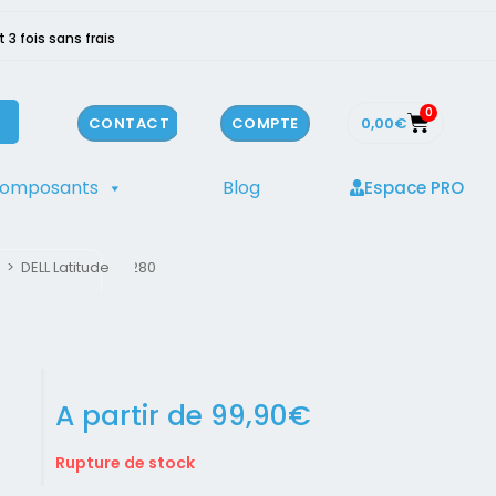
3 fois sans frais
0
0,00
€
CONTACT
COMPTE
composants
Blog
Espace PRO
>
DELL Latitude E5280
A partir de
99,90
€
Rupture de stock