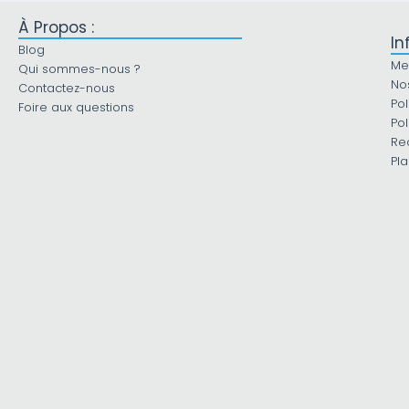
À Propos :
In
Blog
Me
Qui sommes-nous ?
No
Contactez-nous
Pol
Foire aux questions
Pol
Re
Pla